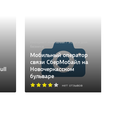
Интернет компании / Услуги для
бизнеса
Мобильный оператор
связи СберМобайл на
Услуги д
ull
Новочеркасском
бульваре
Печат
нет отзывов