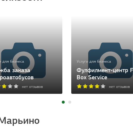
и для бизнеса
Услуги для бизнеса
жба заказа
Фулфилмент-центр F
роавтобусов
Box Service
нет отзывов
нет отзывов
 Марьино