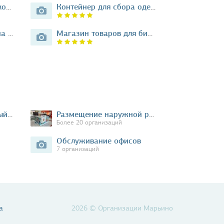
Компания по технической организации…
Контейнер для сбора одежды…
Водомат Чистая вода на Подольской…
Магазин товаров для бильярда…
Медицинский расходный материал
Размещение наружной рекламы
Более 20 организаций
Обслуживание офисов
7 организаций
а
2026 © Организации Марьино