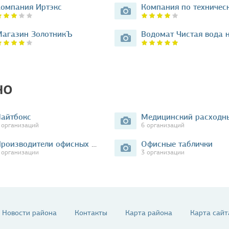
омпания Иртэкс
агазин ЗолотникЪ
но
айтбокс
 организаций
6 организаций
Производители офисных кресел
Офисные таблички
 организации
3 организации
Новости района
Контакты
Карта района
Карта сайт