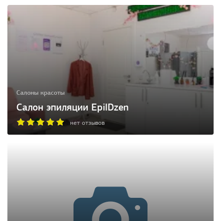
Салоны красоты
Салон эпиляции EpilDzen
нет отзывов