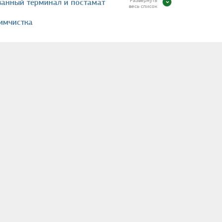
Развернуть
ванный терминал и постамат
весь список
имчистка
ортивной одежды
стерская
жный терминал
дежде
 визиток
тогрузоперевозка