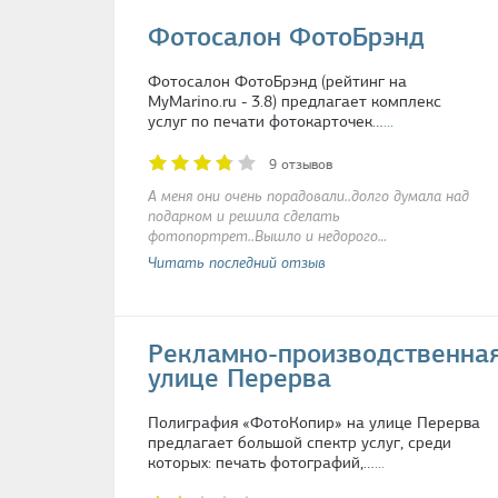
Фотосалон ФотоБрэнд
Фотосалон ФотоБрэнд (рейтинг на
MyMarino.ru - 3.8) предлагает комплекс
услуг по печати фотокарточек…
...
9 отзывов
А меня они очень порадовали..долго думала над
подарком и решила сделать
фотопортрет..Вышло и недорого…
Читать последний отзыв
Рекламно-производственна
улице Перерва
Полиграфия «ФотоКопир» на улице Перерва
предлагает большой спектр услуг, среди
которых: печать фотографий,…
...