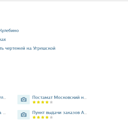
 Жулебино
ках
ать чертежей на Угрешской
Платёжный терминал Элекснет…
Постамат Московский на улице…
Терминал Pay. Travel на Люблинской…
Пункт выдачи заказов Авито…