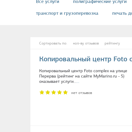
Все услуги
полиграфические услуги
транспорт и грузоперевозка
печать д
пункт выдачи заказов
ремонт одежд
оперативная полиграфия
экспресс-по
Сортировать по:
кол-ву отзывов
рейтингу
перевод с иностранных языков
доста
Копировальный центр Foto 
услуги гравировки
ламинирование до
Копировальный центр Foto complex на улице
ателье обувные
ремонт обуви
пе
Перерва (рейтинг на сайте MyMarino.ru - 5)
оказывает услуги…
...
печать на футболках
переплет докуме
нет отзывов
изготовление ключей
займ под залог