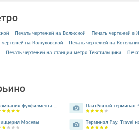
етро
ской
печать чертежей на Волжской
печать чертежей в
ть чертежей на Кожуховской
печать чертежей на Котельни
печать чертежей на станции метро Текстильщики
печ
рьино
Компания фулфилмента Момент…
иццерия Москвы