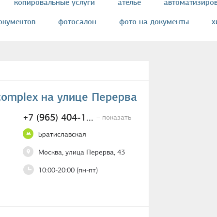
копировальные услуги
ателье
автоматизиро
окументов
фотосалон
фото на документы
х
ы
междугородная автогрузоперевозка
ремонт сп
чта
ремонт кожаных изделий
фотопечать
вка цветов
ломбард
прачечная
багетная ма
complex на улице Перерва
кументов
международная грузоперевозка
платё
+7 (965) 404-1...
– показать
чать на ткани
авиагрузоперевозка
печать на о
Братиславская
нтов
печать на кружках
фотостудия
печать
Москва, улица Перерва, 43
 ювелирных изделий
чистка ковров
городская ав
10:00-20:00 (пн-пт)